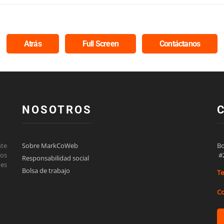
Atrás
Full Screen
Contáctanos
NOSOTROS
Sobre MarkCoWeb
Bo
nte
 #
los
Responsabilidad social
des
Bolsa de trabajo
Te
Co