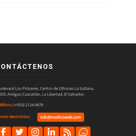
CONTÁCTENOS
ulevard Los Próceres, Centro de Oficinas La Sultana,

203, Antiguo Cuscatlán, La Libertad, El Salvador.
léfono:
(+503) 2124-9676
rreo electrónico:
info@markcoweb.com