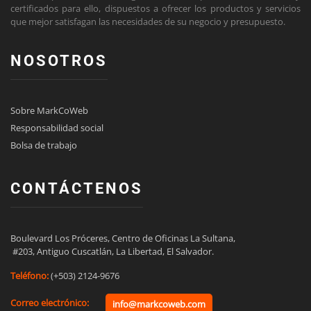
certificados para ello, dispuestos a ofrecer los productos y servicios
que mejor satisfagan las necesidades de su negocio y presupuesto.
NOSOTROS
Sobre MarkCoWeb
Responsabilidad social
Bolsa de trabajo
CONTÁCTENOS
Boulevard Los Próceres, Centro de Oficinas La Sultana,

 #203, Antiguo Cuscatlán, La Libertad, El Salvador.
Teléfono:
(+503) 2124-9676
Correo electrónico:
info@markcoweb.com