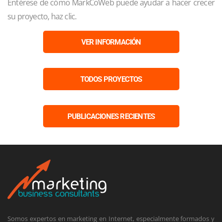
Entérese de cómo MarkCoWeb puede ayudar a hacer crecer
su proyecto, haz clic.
VER INFORMACIÓN
TODOS PROYECTOS
PUBLICACIONES RECIENTES
Somos expertos en marketing en Internet, especialmente formados y