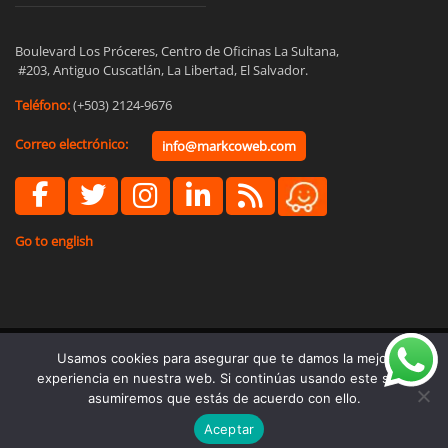
Boulevard Los Próceres, Centro de Oficinas La Sultana,

 #203, Antiguo Cuscatlán, La Libertad, El Salvador.
Teléfono:
(+503) 2124-9676
Correo electrónico:
info@markcoweb.com
Go to english
Usamos cookies para asegurar que te damos la mejor
© Copyright 2021 - Marketing Business Consultants S.A. de C.V.
experiencia en nuestra web. Si continúas usando este sitio,
asumiremos que estás de acuerdo con ello.
Términos y Condiciones
Políticas de Privacidad
Aceptar