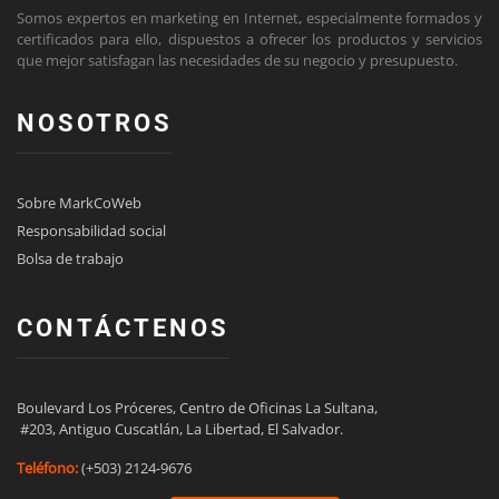
Somos expertos en marketing en Internet, especialmente formados y
certificados para ello, dispuestos a ofrecer los productos y servicios
que mejor satisfagan las necesidades de su negocio y presupuesto.
NOSOTROS
Sobre MarkCoWeb
Responsabilidad social
Bolsa de trabajo
CONTÁCTENOS
Boulevard Los Próceres, Centro de Oficinas La Sultana,

 #203, Antiguo Cuscatlán, La Libertad, El Salvador.
Teléfono:
(+503) 2124-9676