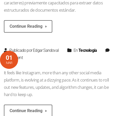
caracteres) previamente capacitados para extraer datos
estructurados de documentos estándar.
Continue Reading
Publicado por Edgar Sandoval
En
Tecnología
01
0 comment
MAR
It feels like Instagram, more than any other social media
platform, is evolving at a dizzying pace. As it continues to roll
out new features, updates, and algorithm changes, it can be
hard to keep up.
Continue Reading