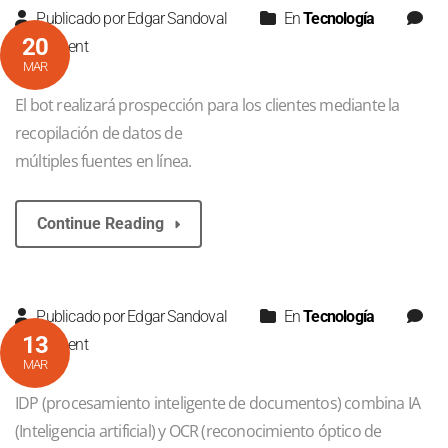
Publicado por Edgar Sandoval
En
Tecnología
20
0 comment
MAR
El bot realizará prospección para los clientes mediante la
recopilación de datos de
múltiples fuentes en línea.
Continue Reading
Publicado por Edgar Sandoval
En
Tecnología
13
0 comment
MAR
IDP (procesamiento inteligente de documentos) combina IA
(Inteligencia artificial) y OCR (reconocimiento óptico de